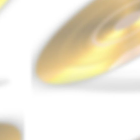
9.90 €
Absoluto Romanticho
Gilles Coquard
9.90 €