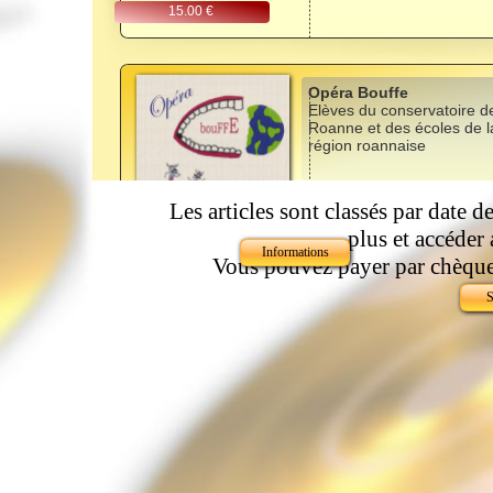
15.00 €
Opéra Bouffe
Elèves du conservatoire d
Roanne et des écoles de l
région roannaise
Les articles sont classés par date d
10.00 €
plus et accéder 
Informations
Vous pouvez payer par chèque,
S
SLAloperie
Vous êtes indépendant et vo
Jean-Paul FONTIN -
Brigitte MAYOR (livre)
15.00 €