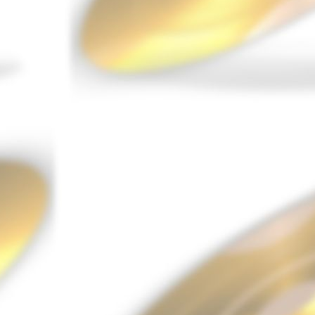
Trajectoires K
Bande Originale du
spectacle
12.00 €
American Classics
Franck & the Gold
Searchers
9.00 €
Le doute Massaï