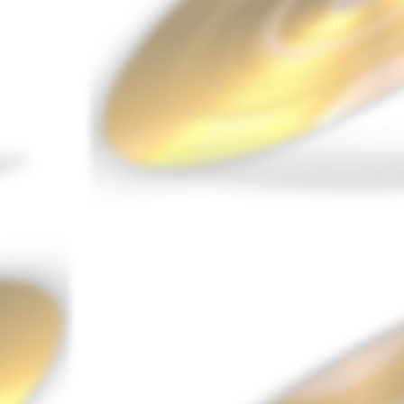
Gilles Coquard
12.00 €
Soli
Gilles Coquard
/
Franck sings Elvis
Franck & the Gold
Searchers